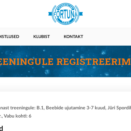
ISTLUSED
KLUBIST
KONTAKT
EENINGULE REGISTREERIM
nnast treeningule: B.1, Beebide ujutamine 3-7 kuud, Jüri Spordi
., Vabu kohti: 6
d