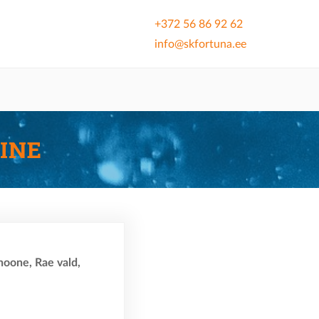
+372 56 86 92 62
info@skfortuna.ee
INE
hoone, Rae vald,