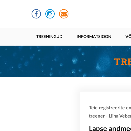
Liigu
edasi
põhisisu
juurde
Põhinavigatsioon
TREENINGUD
INFORMATSIOON
VÕ
TR
Teie registreerite e
treener - Liina Veber
Lapse andme