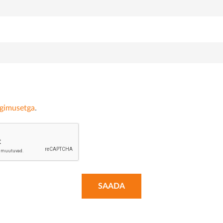
ngimusetga
.