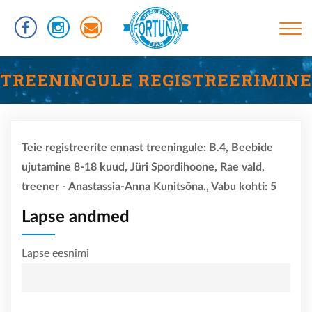
Liigu
edasi
põhisisu
juurde
Põhinavigatsioon
TREENINGUD
TREENINGULE REGISTREERIMINE
INFORMATSIOON
RÜHMAD
Teie registreerite ennast treeningule: B.4, Beebide
UJUMISTASEMED
ujutamine 8-18 kuud, Jüri Spordihoone, Rae vald,
KASULIKUD LINGID
treener - Anastassia-Anna Kunitsõna., Vabu kohti: 5
VÕISTLUSED
Lapse andmed
KLUBIST
Lapse eesnimi
TREENERID
SPORTLASED
REKORDID