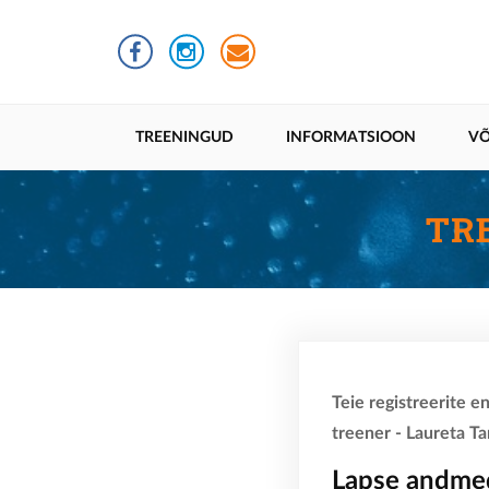
Liigu
edasi
põhisisu
juurde
Põhinavigatsioon
TREENINGUD
INFORMATSIOON
VÕ
TR
Teie registreerite e
treener - Laureta T
Lapse andme