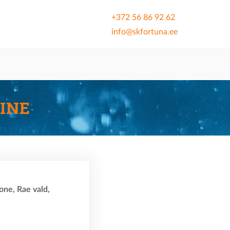
+372 56 86 92 62
info@skfortuna.ee
INE
one, Rae vald,