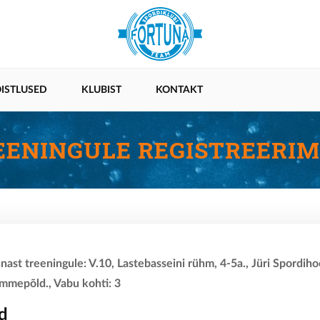
ISTLUSED
KLUBIST
KONTAKT
EENINGULE REGISTREERIM
nnast treeningule: V.10, Lastebasseini rühm, 4-5a., Jüri Spordiho
ammepõld., Vabu kohti: 3
d