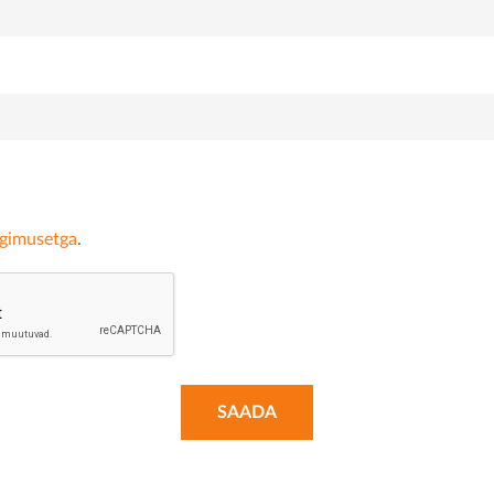
ngimusetga
.