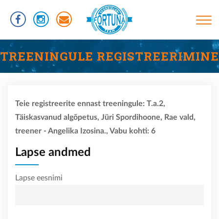
Liigu
edasi
põhisisu
juurde
Põhinavigatsioon
TREENINGUD
TREENINGULE REGISTREERIMINE
INFORMATSIOON
RÜHMAD
Teie registreerite ennast treeningule: T.a.2,
UJUMISTASEMED
Täiskasvanud algõpetus, Jüri Spordihoone, Rae vald,
KASULIKUD LINGID
treener - Angelika Izosina., Vabu kohti: 6
VÕISTLUSED
Lapse andmed
KLUBIST
Lapse eesnimi
TREENERID
SPORTLASED
REKORDID