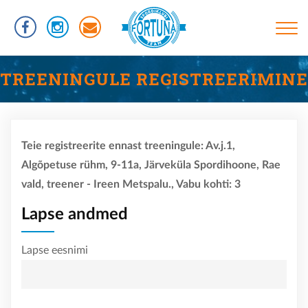
Liigu
edasi
põhisisu
juurde
Põhinavigatsioon
TREENINGUD
TREENINGULE REGISTREERIMINE
INFORMATSIOON
RÜHMAD
Teie registreerite ennast treeningule: Av.j.1,
UJUMISTASEMED
Algõpetuse rühm, 9-11a, Järveküla Spordihoone, Rae
KASULIKUD LINGID
vald, treener - Ireen Metspalu., Vabu kohti: 3
VÕISTLUSED
Lapse andmed
KLUBIST
Lapse eesnimi
TREENERID
SPORTLASED
REKORDID