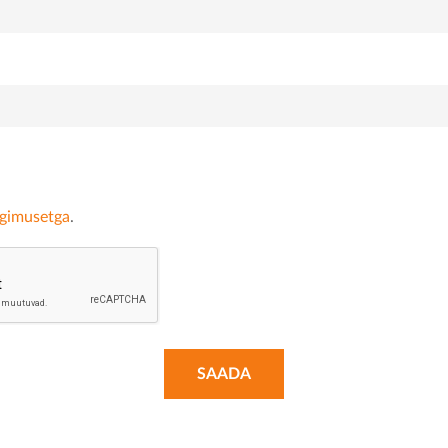
ngimusetga
.