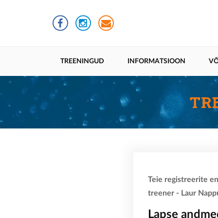
Liigu
edasi
põhisisu
juurde
Põhinavigatsioon
TREENINGUD
INFORMATSIOON
VÕ
TR
Teie registreerite e
treener - Laur Nappu
Lapse andme