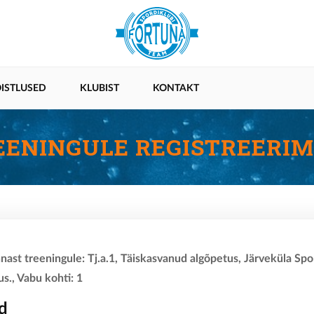
ISTLUSED
KLUBIST
KONTAKT
EENINGULE REGISTREERIM
nnast treeningule: Tj.a.1, Täiskasvanud algõpetus, Järveküla Sp
s., Vabu kohti: 1
d