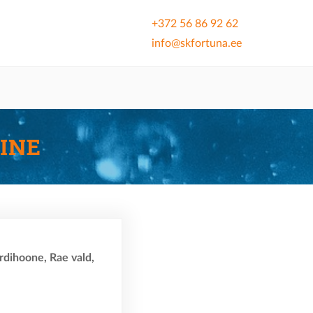
+372 56 86 92 62
info@skfortuna.ee
INE
ordihoone, Rae vald,