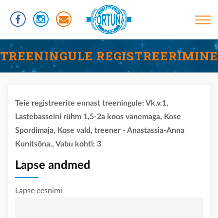
Liigu
edasi
põhisisu
juurde
Põhinavigatsioon
TREENINGUD
TREENINGULE REGISTREERIMINE
INFORMATSIOON
RÜHMAD
Teie registreerite ennast treeningule: Vk.v.1,
UJUMISTASEMED
Lastebasseini rühm 1,5-2a koos vanemaga, Kose
KASULIKUD LINGID
Spordimaja, Kose vald, treener - Anastassia-Anna
Kunitsõna., Vabu kohti: 3
VÕISTLUSED
KLUBIST
Lapse andmed
TREENERID
Lapse eesnimi
SPORTLASED
REKORDID