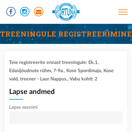
Liigu
edasi
põhisisu
juurde
Põhinavigatsioon
TREENINGUD
TREENINGULE REGISTREERIMINE
INFORMATSIOON
RÜHMAD
Teie registreerite ennast treeningule: Ek.1,
UJUMISTASEMED
Edasijõudnute rühm, 7-9a., Kose Spordimaja, Kose
KASULIKUD LINGID
vald, treener - Laur Nappus., Vabu kohti: 2
VÕISTLUSED
Lapse andmed
KLUBIST
Lapse eesnimi
TREENERID
SPORTLASED
REKORDID