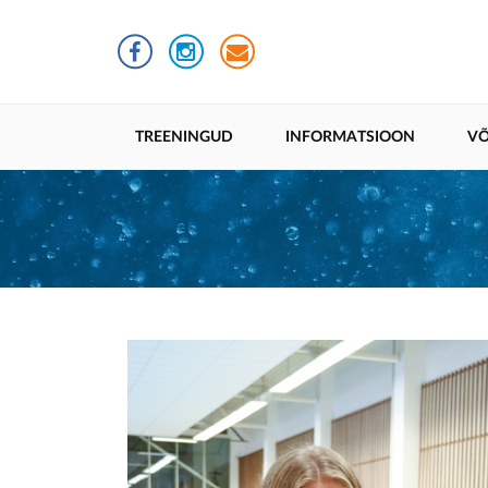
Liigu
edasi
põhisisu
juurde
Põhinavigatsioon
TREENINGUD
INFORMATSIOON
VÕ