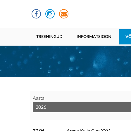
Liigu
edasi
põhisisu
juurde
Põhinavigatsioon
TREENINGUD
INFORMATSIOON
VÕ
Aasta