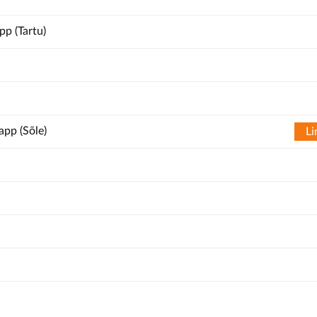
p (Tartu)
app (Sõle)
Li