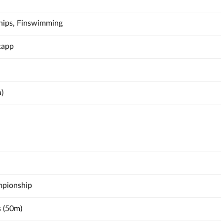
ips, Finswimming
tapp
a)
mpionship
s (50m)