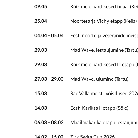
09.05
Kõik meie pardikesed finaal (Kei
25.04
Noortesarja Vichy etapp (Keila)
04.04 - 05.04
Eesti noorte ja veteranide meist
29.03
Mad Wave, lestaujumine (Tartu
29.03
Kõik meie pardikesed III etapp (
27.03 - 29.03
Mad Wave, ujumine (Tartu)
15.03
Rae Valla meistrivõistlused 202
14.03
Eesti Karikas II etapp (Sõle)
06.03 - 08.03
Maailmakarika etapp lestaujumis
14.02 - 15.02
Zirk Swim Cup 2026