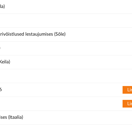
la)
rivõistlused lestaujumises (Sõle)
)
Keila)
6
Li
Li
es (Itaalia)