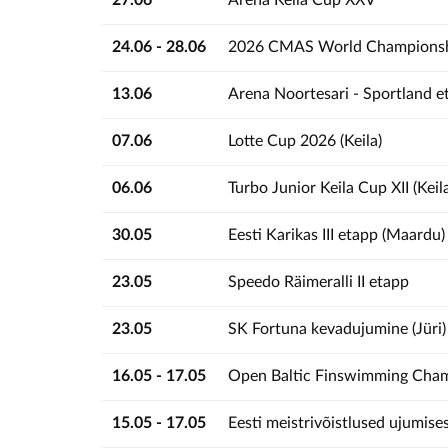
27.06
Arena Keila Cup XXV
24.06 - 28.06
2026 CMAS World Championsh
13.06
Arena Noortesari - Sportland e
07.06
Lotte Cup 2026 (Keila)
06.06
Turbo Junior Keila Cup XII (Keil
30.05
Eesti Karikas III etapp (Maardu)
23.05
Speedo Räimeralli II etapp
23.05
SK Fortuna kevadujumine (Jüri)
16.05 - 17.05
Open Baltic Finswimming Cha
15.05 - 17.05
Eesti meistrivõistlused ujumise