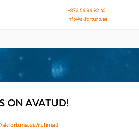
+372 56 86 92 62
info@skfortuna.ee
S ON AVATUD!
://skfortuna.ee/ruhmad