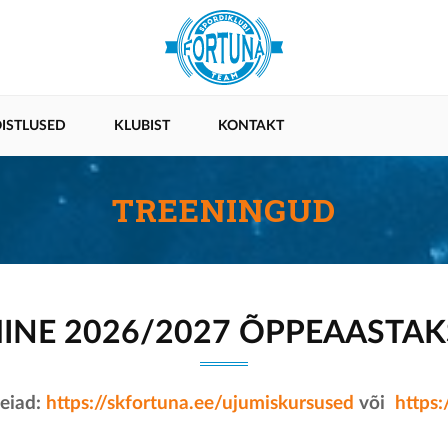
ISTLUSED
KLUBIST
KONTAKT
TREENINGUD
MINE 2026/2027 ÕPPEAASTAK
leiad:
https://skfortuna.ee/ujumiskursused
või
https