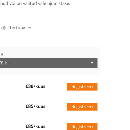
unud või on valitud vale ujumistase.
fo@skfortuna.ee
la
€38/kuus
Registreeri
€85/kuus
Registreeri
€85/kuus
Registreeri