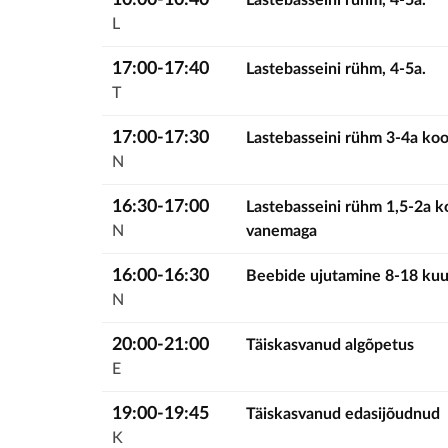
10:00-10:40
Lastebasseini rühm, 4-5a.
L
17:00-17:40
Lastebasseini rühm, 4-5a.
T
17:00-17:30
Lastebasseini rühm 3-4a ko
N
16:30-17:00
Lastebasseini rühm 1,5-2a k
N
vanemaga
16:00-16:30
Beebide ujutamine 8-18 ku
N
20:00-21:00
Täiskasvanud algõpetus
E
19:00-19:45
Täiskasvanud edasijõudnud
K