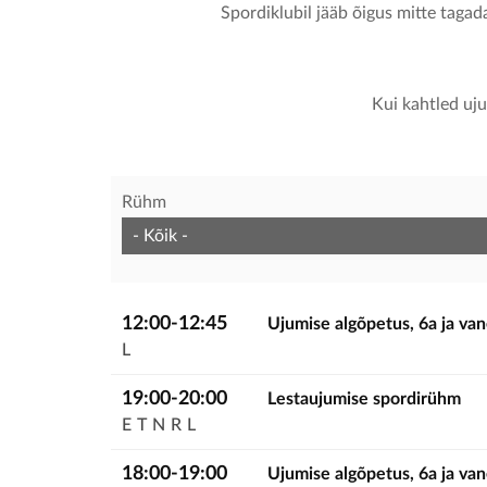
Spordiklubil jääb õigus mitte tagad
Kui kahtled uj
Rühm
12:00-12:45
Ujumise algõpetus, 6a ja va
L
19:00-20:00
Lestaujumise spordirühm
E
T
N
R
L
18:00-19:00
Ujumise algõpetus, 6a ja va