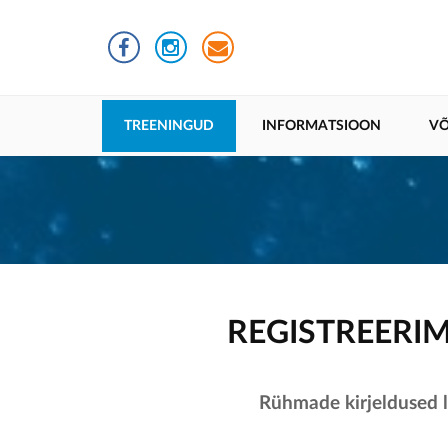
Liigu
edasi
põhisisu
juurde
Põhinavigatsioon
TREENINGUD
INFORMATSIOON
VÕ
REGISTREERI
Rühmade kirjeldused 