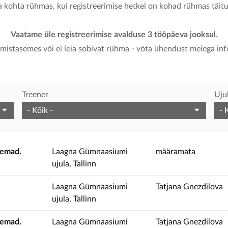
a kohta rühmas, kui registreerimise hetkel on kohad rühmas täit
Vaatame üle registreerimise avalduse 3 tööpäeva jooksul
.
umistasemes või ei leia sobivat rühma - võta ühendust meiega in
Treener
Uju
nemad.
Laagna Gümnaasiumi
määramata
ujula, Tallinn
Laagna Gümnaasiumi
Tatjana Gnezdilova
ujula, Tallinn
nemad.
Laagna Gümnaasiumi
Tatjana Gnezdilova