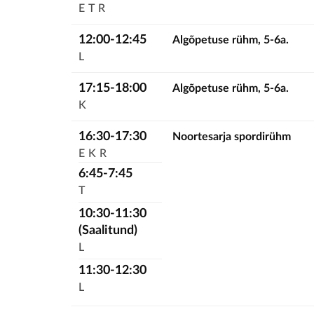
E
T
R
12:00-12:45
Algõpetuse rühm, 5-6a.
L
17:15-18:00
Algõpetuse rühm, 5-6a.
K
16:30-17:30
Noortesarja spordirühm
E
K
R
6:45-7:45
T
10:30-11:30
(Saalitund)
L
11:30-12:30
L