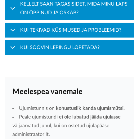
KELLELT SAAN TAGASISIDET, MIDA MINU LAPS
ON ÕPPINUD JA OSKAB?
KUI TEKIVAD KÜSIMUSED JA PROBLEEMID?
KUI SOOVIN LEPINGU LÕPETADA?
Meelespea vanemale
Ujumistunnis on
kohustuslik kanda ujumismütsi.
Peale ujumistundi
ei ole lubatud jääda ujulasse
väljaarvatud juhul, kui on ostetud ujulapääse
administraatorilt.