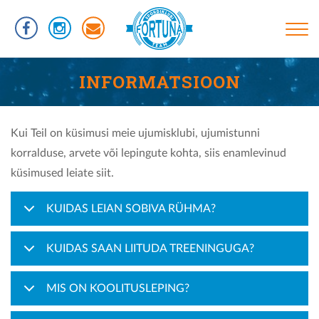
Liigu
edasi
põhisisu
juurde
Põhinavigatsioon
TREENINGUD
INFORMATSIOON
INFORMATSIOON
RÜHMAD
Kui Teil on küsimusi meie ujumisklubi, ujumistunni
korralduse, arvete või lepingute kohta, siis enamlevinud
UJUMISTASEMED
küsimused leiate siit.
KASULIKUD LINGID
KUIDAS LEIAN SOBIVA RÜHMA?
VÕISTLUSED
KLUBIST
KUIDAS SAAN LIITUDA TREENINGUGA?
TREENERID
MIS ON KOOLITUSLEPING?
SPORTLASED
REKORDID