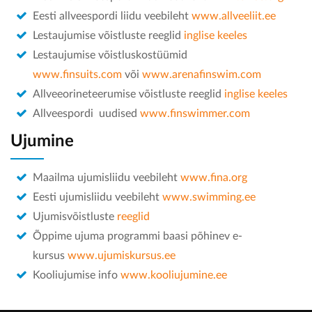
Eesti allveespordi liidu veebileht
www.allveeliit.ee
KONTAKT
Lestaujumise võistluste reeglid
inglise keeles
Lestaujumise võistluskostüümid
www.finsuits.com
või
www.arenafinswim.com
Allveeorineteerumise võistluste reeglid
inglise keeles
Allveespordi uudised
www.finswimmer.com
Ujumine
Maailma ujumisliidu veebileht
www.fina.org
Eesti ujumisliidu veebileht
www.swimming.ee
Ujumisvõistluste
reeglid
Õppime ujuma programmi baasi põhinev e-
kursus
www.ujumiskursus.ee
Kooliujumise info
www.kooliujumine.ee