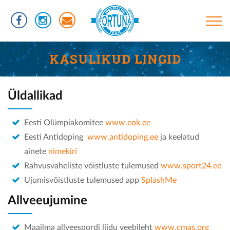
Liigu
edasi
põhisisu
juurde
Põhinavigatsioon
TREENINGUD
KASULIKUD LINGID
INFORMATSIOON
RÜHMAD
Üldallikad
UJUMISTASEMED
Eesti Olümpiakomitee
www.eok.ee
KASULIKUD LINGID
Eesti Antidoping
www.antidoping.ee
ja keelatud
ainete
nimekiri
VÕISTLUSED
Rahvusvaheliste võistluste tulemused
www.sport24.ee
KLUBIST
Ujumisvõistluste tulemused app
SplashMe
TREENERID
Allveeujumine
SPORTLASED
Maailma allveespordi liidu veebileht
www.cmas.org
REKORDID