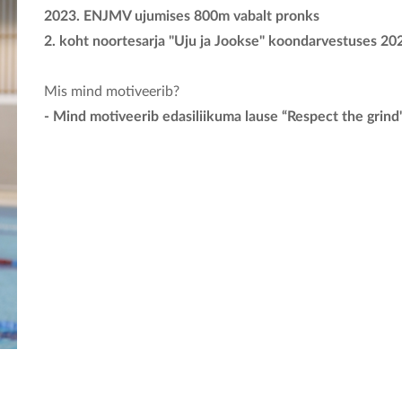
2023. ENJMV ujumises 800m vabalt pronks
2. koht noortesarja "Uju ja Jookse" koondarvestuses 2
Mis mind motiveerib?
- Mind motiveerib edasiliikuma lause “Respect the grind"