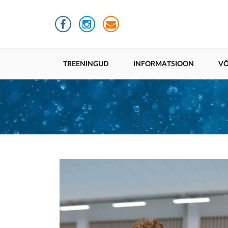
Liigu
edasi
põhisisu
juurde
Põhinavigatsioon
TREENINGUD
INFORMATSIOON
VÕ