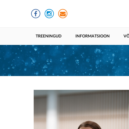
Liigu
edasi
põhisisu
juurde
Põhinavigatsioon
TREENINGUD
INFORMATSIOON
VÕ