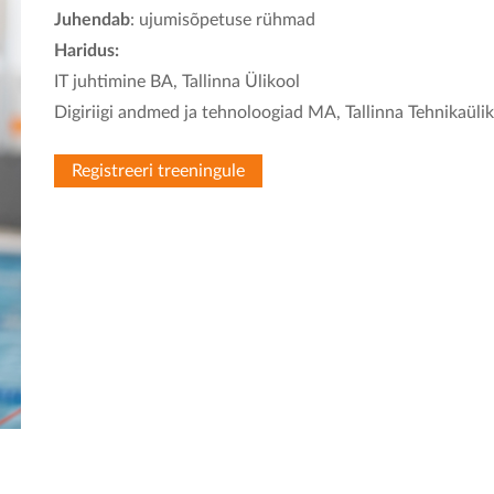
Juhendab
: ujumisõpetuse rühmad
Haridus:
IT juhtimine BA, Tallinna Ülikool
Digiriigi andmed ja tehnoloogiad MA, Tallinna Tehnikaülik
Registreeri treeningule