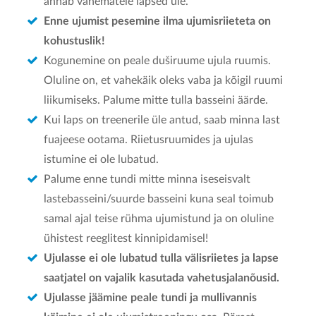
annab vanematele lapsed üle.
Enne ujumist pesemine ilma ujumisriieteta on
kohustuslik!
Kogunemine on peale duširuume ujula ruumis.
Oluline on, et vahekäik oleks vaba ja kõigil ruumi
liikumiseks. Palume mitte tulla basseini äärde.
Kui laps on treenerile üle antud, saab minna last
fuajeese ootama. Riietusruumides ja ujulas
istumine ei ole lubatud.
Palume enne tundi mitte minna iseseisvalt
lastebasseini/suurde basseini kuna seal toimub
samal ajal teise rühma ujumistund ja on oluline
ühistest reeglitest kinnipidamisel!
Ujulasse ei ole lubatud tulla välisriietes ja lapse
saatjatel on vajalik kasutada vahetusjalanõusid.
Ujulasse jäämine peale tundi ja mullivannis