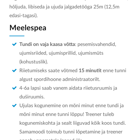
hõljuda, libiseda ja ujuda jalgadetööga 25m (12,5m
edasi-tagasi).
Meelespea
Tundi on vaja kaasa võtta
: pesemisvahendid,
ujumisriided, ujumisprillid, ujumismüts
(kohustuslik).
Riietumiseks saate võtmed
15 minutit
enne tunni
algust spordihoone administraatorilt.
4-6a lapsi saab vanem aidata riietusruumis ja
duširuumis.
Ujulas kogunemine on mõni minut enne tundi ja
mõni minut enne tunni lõppu! Treener tuleb
kogunemiskohta ja sealt liiguvad kõik koos tundi.
Samamoodi toimub tunni lõpetamine ja treener