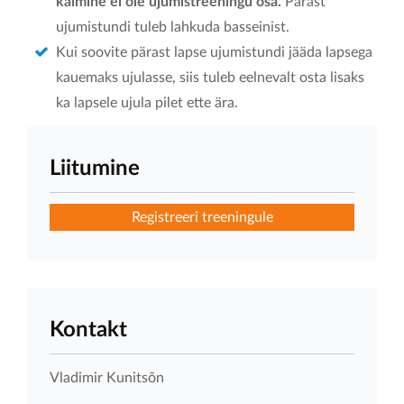
käimine ei ole ujumistreeningu osa.
Pärast
ujumistundi tuleb lahkuda basseinist.
Kui soovite pärast lapse ujumistundi jääda lapsega
kauemaks ujulasse, siis tuleb eelnevalt osta lisaks
ka lapsele ujula pilet ette ära.
Liitumine
Registreeri treeningule
Kontakt
Vladimir Kunitsõn