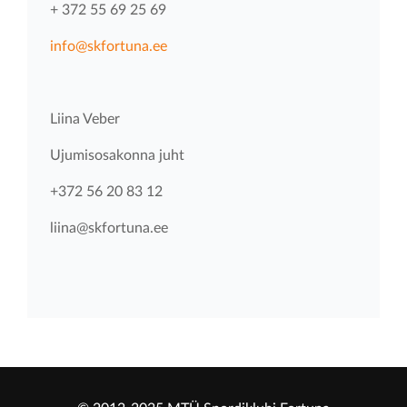
+ 372 55 69 25 69
info@skfortuna.ee
Liina Veber
Ujumisosakonna juht
+372 56 20 83 12
liina@skfortuna.ee