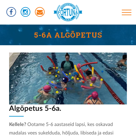
Liigu
edasi
põhisisu
juurde
Põhinavigatsioon
TREENINGUD
5-6A ALGÕPETUS
INFORMATSIOON
RÜHMAD
UJUMISTASEMED
KASULIKUD LINGID
VÕISTLUSED
KLUBIST
Algõpetus 5-6a.
TREENERID
Kellele?
Ootame 5-6 aastaseid lapsi, kes oskavad
SPORTLASED
madalas vees sukelduda, hõljuda, libiseda ja edasi
REKORDID