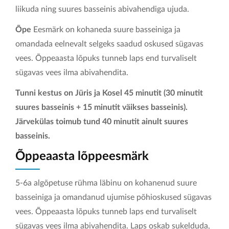
liikuda ning suures basseinis abivahendiga ujuda.
KONTAKT
Õpe
Eesmärk on kohaneda suure basseiniga ja
omandada eelnevalt selgeks saadud oskused sügavas
vees. Õppeaasta lõpuks tunneb laps end turvaliselt
sügavas vees ilma abivahendita.
Tunni kestus on Jüris ja Kosel 45 minutit (30 minutit
suures basseinis + 15 minutit väikses basseinis).
Järvekülas toimub tund 40 minutit ainult suures
basseinis.
Õppeaasta lõppeesmärk
5-6a algõpetuse rühma läbinu on kohanenud suure
basseiniga ja omandanud ujumise põhioskused sügavas
vees. Õppeaasta lõpuks tunneb laps end turvaliselt
sügavas vees ilma abivahendita. Laps oskab sukelduda,