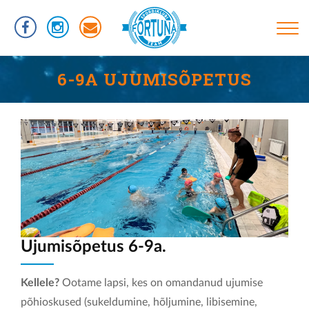
Liigu
edasi
põhisisu
juurde
Põhinavigatsioon
TREENINGUD
6-9A UJUMISÕPETUS
INFORMATSIOON
RÜHMAD
UJUMISTASEMED
KASULIKUD LINGID
VÕISTLUSED
KLUBIST
Ujumisõpetus 6-9a.
TREENERID
Kellele?
Ootame lapsi, kes on omandanud ujumise
SPORTLASED
põhioskused (sukeldumine, hõljumine, libisemine,
REKORDID