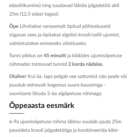
edasiliikumine) ning suudavad läbida jalgadetöö abil
KONTAKT
25m (12,5 edasi-tagasi)
Õpe
Lihvitakse varasemalt õpitud põhioskuseid
sügavas vees ja õpitakse algelist krooli/selili ujumist,
valmistutakse esimeseks võistluseks.
Tunni pikkus on
45 minutit
ja kõikides ujumisõpetuse
rühmades toimuvad tunnid
2 korda nädalas.
Oluline!
Kui 6a. laps pelgab vee sattumist näo peale või
puudub eelnevalt kogemus suure basseiniga -
soovitame liituda 5-6a algõpetuse rühmaga.
Õppeaasta eesmärk
6-9a ujumisõpetuse rühma läbinu suudab ujuda 25m
pausideta krooli jalgadetööga ja kombineerida käte-