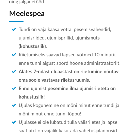
ning jalgadetööd
Meelespea
Tundi on vaja kaasa võtta: pesemisvahendid,
ujumisriided, ujumisprillid, ujumismüts
(
kohustuslik
).
Riietumiseks saavad lapsed võtmed 10 minutit
enne tunni algust spordihoone administraatorilt.
Alates 7-ndast eluaastast on riietumine nõutav
oma soole vastavas riietusruumis.
Enne ujumist pesemine ilma ujumisriieteta on
kohustuslik!
Ujulas kogunemine on mõni minut enne tundi ja
mõni minut enne tunni lõppu!
Ujulasse ei ole lubatud tulla välisriietes ja lapse
saatjatel on vajalik kasutada vahetusjalanõusid.