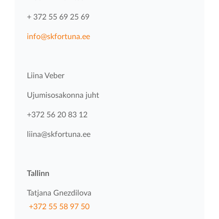
+ 372 55 69 25 69
info@skfortuna.ee
Liina Veber
Ujumisosakonna juht
+372 56 20 83 12
liina@skfortuna.ee
Tallinn
Tatjana Gnezdilova
+372 55 58 97 50