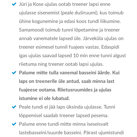
Jüri ja Kose ujulas ootab treener lapsi enne
ujulasse sisenemist (peale duširuumi), kus toimub
ühine kogunemine ja edasi koos tundi liikumine.
Samamoodi toimub tunni lõpetamine ja treener
annab vanematele lapsed üle. Järveküla ujulas on
treener esimesel tunnil fuajees vastas. Edaspidi
igas ujulas saavad lapsed 10 min enne tunni algust
riietuma ning treener ootab lapsi ujulas.
Palume mitte tulla vanemal basseini äärde. Kui
laps on treenerile üle antud, saab minna last
fuajeese ootama. Riietusruumides ja ujulas
istumine ei ole lubatud.
Peale tundi ei jää laps üksinda ujulasse. Tunni
lõppemisel saadab treener lapsed pesema.
Palume enne tundi mitte minna iseseisvalt
lastebasseini/suurde basseini. Pärast ujumistundi