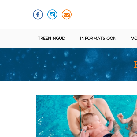
Liigu
edasi
põhisisu
juurde
Põhinavigatsioon
TREENINGUD
INFORMATSIOON
VÕ