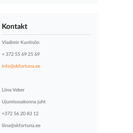
Kontakt
Vladimir Kunitsõn
+ 372 55 69 25 69
info@skfortuna.ee
Liina Veber
Ujumisosakonna juht
+372 56 20 83 12
liina@skfortuna.ee