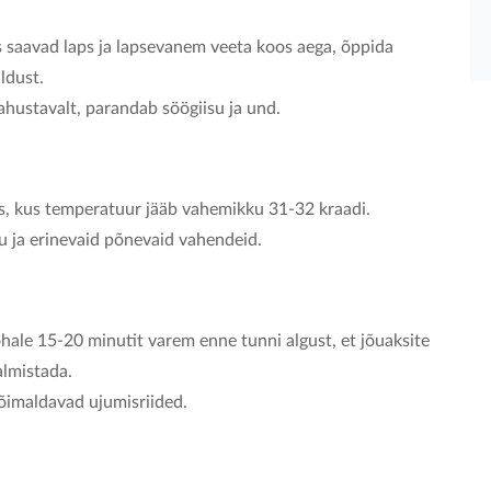
 saavad laps ja lapsevanem veeta koos aega, õppida
ldust.
ahustavalt, parandab söögiisu ja und.
s, kus temperatuur jääb vahemikku 31-32 kraadi.
u ja erinevaid põnevaid vahendeid.
ohale 15-20 minutit varem enne tunni algust, et jõuaksite
almistada.
võimaldavad ujumisriided.