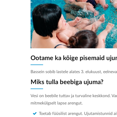
Ootame ka kõige pisemaid uju
Bassein sobib lastele alates 3. elukuust, eelnev
Miks tulla beebiga ujuma?
Vesi on beebile tuttav ja turvaline keskkond. Va
mitmekülgselt lapse arengut.
Toetab füüsilist arengut. Ujutamistunnid a