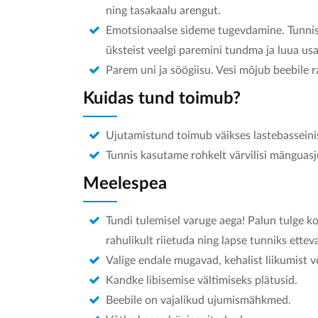
ning tasakaalu arengut.
Emotsionaalse sideme tugevdamine. Tunnis
üksteist veelgi paremini tundma ja luua usa
Parem uni ja söögiisu. Vesi mõjub beebile r
Kuidas tund toimub?
Ujutamistund toimub väikses lastebasseini
Tunnis kasutame rohkelt värvilisi mänguasj
Meelespea
Tundi tulemisel varuge aega! Palun tulge k
rahulikult riietuda ning lapse tunniks ettev
Valige endale mugavad, kehalist liikumist 
Kandke libisemise vältimiseks plätusid.
Beebile on vajalikud ujumismähkmed.