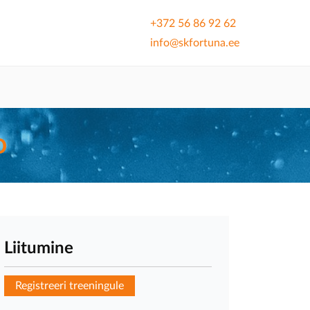
+372 56 86 92 62
info@skfortuna.ee
D
Liitumine
Registreeri treeningule