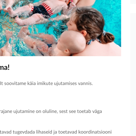
ma!
alt soovitame käia imikute ujutamises vannis.
rajane ujutamine on oluline, sest see toetab väga
itavad tugevdada lihaseid ja toetavad koordinatsiooni