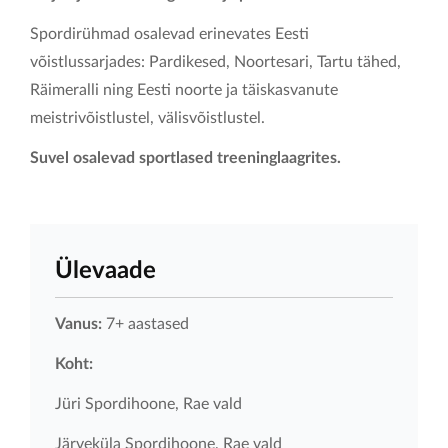
Spordirühmad osalevad erinevates Eesti
KONTAKT
võistlussarjades: Pardikesed, Noortesari, Tartu tähed,
Räimeralli ning Eesti noorte ja täiskasvanute
meistrivõistlustel, välisvõistlustel.
Suvel osalevad sportlased treeninglaagrites.
Ülevaade
Vanus:
7+ aastased
Koht:
Jüri Spordihoone, Rae vald
Järveküla Spordihoone, Rae vald