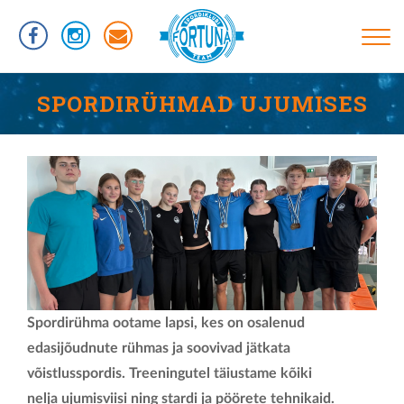
Liigu
edasi
põhisisu
juurde
Põhinavigatsioon
TREENINGUD
SPORDIRÜHMAD UJUMISES
INFORMATSIOON
RÜHMAD
UJUMISTASEMED
KASULIKUD LINGID
VÕISTLUSED
KLUBIST
Spordirühma ootame lapsi, kes on osalenud
TREENERID
edasijõudnute rühmas ja soovivad jätkata
SPORTLASED
võistlusspordis. Treeningutel täiustame kõiki
nelja ujumisviisi ning stardi ja pöörete tehnikaid.
REKORDID