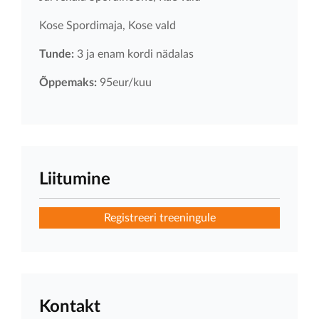
Kose Spordimaja, Kose vald
Tunde:
3 ja enam kordi nädalas
Õppemaks:
95eur/kuu
Liitumine
Registreeri treeningule
Kontakt