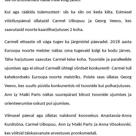
see oli unustamatu nädal meie kõigi jaoks.
Kui aga rääkida tulemustest- siis ka siin on keda kiita. Esimesel
võistluspäeval üllatasid Carmel Uibopuu ja Georg Veevo, kes
saavutasid noorte kaardiharjutuses 2 koha.
Carmeli etteaste oli väga tugev ka järgmistel päevadel. 2018 aasta
Euroopa noorte meister näitas oma tugevaid külgi ka kodu järves.
Tähe harjutuses saavutas Carmel teise koha. Tsoonide ja paralleelide
ujumises aga ei olnud Carmelil ühtegi võrdset konkurenti- Carmel tuli
kahekordseks Euroopa noorte meistriks. Poiste seas üllatas Georg
Veevo, kes suutis püsida konkurentsis nii tsoonide kui poiharjutuses.
Ann Ly Maiki Parts näitas suurepärast kiirust tsoonide ujumises ja
orienteerumise oskust poi ujumises.
Viimasel päeval aga üllatas naiskond koosseisus Anastassia-Anna
Kunitsõna, Carmel Uibopuu, Ann Ly Maiki Parts ja Anna Võsokovski,
kes võitsid täiskasvanute arvestuses pronksmedali.