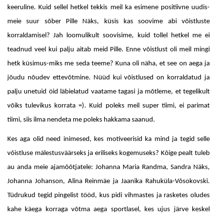
keeruline. Kuid sellel hetkel tekkis meil ka esimene positiivne uudis-
meie suur sõber Pille Näks, küsis kas soovime abi võistluste
korraldamisel? Jah loomulikult soovisime, kuid tollel hetkel me ei
teadnud veel kui palju aitab meid Pille. Enne võistlust oli meil mingi
hetk küsimus-miks me seda teeme? Kuna oli näha, et see on aega ja
jõudu nõudev ettevõtmine. Nüüd kui võistlused on korraldatud ja
palju unetuid öid läbielatud vaatame tagasi ja mõtleme, et tegelikult
võiks tulevikus korrata =). Kuid poleks meil super tiimi, ei parimat
tiimi, siis ilma nendeta me poleks hakkama saanud.
Kes aga olid need inimesed, kes motiveerisid ka mind ja tegid selle
võistluse mälestusväärseks ja eriliseks kogemuseks? Kõige pealt tuleb
au anda meie ajamõõtjatele: Johanna Maria Randma, Sandra Näks,
Johanna Johanson, Alina Reinmäe ja Jaanika Rahuküla-Võsokovski.
Tüdrukud tegid pingelist tööd, kus pidi vihmastes ja rasketes oludes
kahe käega korraga võtma aega sportlasel, kes ujus järve keskel