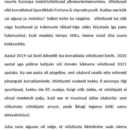
noorte Euroopa meistrivõistlused allveeorienteerumises. Võistlused
olid korraldatud Spordiklubi Fortuna & sõprade poolt. Kuidas see kõik
sai alguse ja möödus? Sellest kohe ka räägime. Võistlused ise olid
väga huvitavad ja tulemuste rikkad-õige oleks kirjutada iga päev
tulemustest, kuid meeletu tempo tõttu, teeme nüüd ühe suure
kokkuvõtte.
Aastal 2019 sai Eesti Allveeliit loa korraldada võistlused Eestis. 2020
aastal aga pidime kahjuks või õnneks lükkama võistlused 2021
aastaks. Ka see aasta oli pingeline, sest olukord seadis ette mitmeid
piiranguid korraldamisele. Võistlustel osalesid kokku 8 euroopa riigi
sportlased, kokku üle 85 osaleja. Kuigi võib öelda, et võistlejaid ei
olnud meeletult palju, kuid see ei muutnud üldse olukorda- sest
sõltumata võistlejate arvust, peab ikkagi tegema kõiki samu
ettevalmistusi.
Juba suve alguses oli selge, et võistluste läbiviimine saab olema