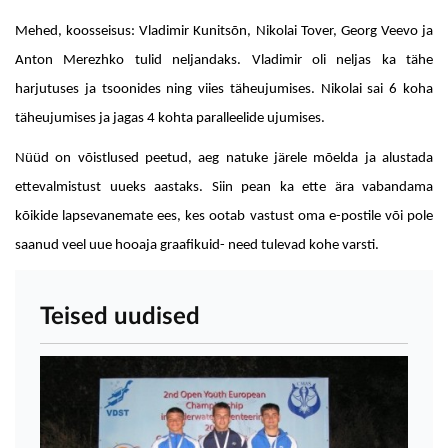
Mehed, koosseisus: Vladimir Kunitsõn, Nikolai Tover, Georg Veevo ja
Anton Merezhko tulid neljandaks. Vladimir oli neljas ka tähe
harjutuses ja tsoonides ning viies täheujumises. Nikolai sai 6 koha
täheujumises ja jagas 4 kohta paralleelide ujumises.
Nüüd on võistlused peetud, aeg natuke järele mõelda ja alustada
ettevalmistust uueks aastaks. Siin pean ka ette ära vabandama
kõikide lapsevanemate ees, kes ootab vastust oma e-postile või pole
saanud veel uue hooaja graafikuid- need tulevad kohe varsti.
Teised uudised