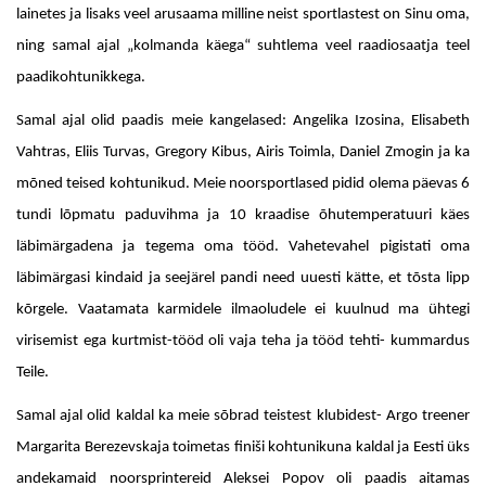
lainetes ja lisaks veel arusaama milline neist sportlastest on Sinu oma,
ning samal ajal „kolmanda käega“ suhtlema veel raadiosaatja teel
paadikohtunikkega.
Samal ajal olid paadis meie kangelased: Angelika Izosina, Elisabeth
Vahtras, Eliis Turvas, Gregory Kibus, Airis Toimla, Daniel Zmogin ja ka
mõned teised kohtunikud. Meie noorsportlased pidid olema päevas 6
tundi lõpmatu paduvihma ja 10 kraadise õhutemperatuuri käes
läbimärgadena ja tegema oma tööd. Vahetevahel pigistati oma
läbimärgasi kindaid ja seejärel pandi need uuesti kätte, et tõsta lipp
kõrgele. Vaatamata karmidele ilmaoludele ei kuulnud ma ühtegi
virisemist ega kurtmist-tööd oli vaja teha ja tööd tehti- kummardus
Teile.
Samal ajal olid kaldal ka meie sõbrad teistest klubidest- Argo treener
Margarita Berezevskaja toimetas finiši kohtunikuna kaldal ja Eesti üks
andekamaid noorsprintereid Aleksei Popov oli paadis aitamas