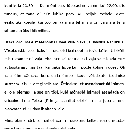
kuni kella 23.30 ni. Kui mõni päev lõpetasime varem kui 22:00, siis
tundus, et täna oli eriti lühike päev. Au neljale mehele- olete
eeskujuks kõigile, kui töö on vaja ära teha, siis on vaja ära teha
sõltumata üks kõik millest.
Lisaks olid meie meeskonnas veel Pille Näks ja Jaanika Rahuküla-
Võsokovski. Need kaks inimest olid igal pool ja tegid kõike. Ükskõik
mis ülesanne oli vaja teha- see sai tehtud. Oli vaja valmistada ette
autasutamist- siis Jaanika triikis lippe kuni poole kolmeni öösel. Oli
vaja ühe päevaga korraldada ümber kogu võistlejate testimise
süsteem- siis Pille tegi selle ära.
Öeldakse, et asendamatuid inimesi
ei ole olemas- ja see on tõsi, kuid mõnesid inimesi asendada on
üliraske.
Ilma Teieta (Pille ja Jaanika) oleksin mina juba ammu
plahvatanud. Südamlik aitähh Teile.
Mina olen kindel, et meil oli parim meeskond kellest võib unistada-