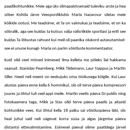
paadikohtunikke. Meie aga üks silmapaistvamaid tuleviku arste ja hea
sõber Kohtla Järve Veespordiklubis Maria Nazarova- ületas meie
kõikide ootusi. Me teadsime, et Ta on vaimukas ja teadsime, et on ka
sõbralik, aga see kuidas ta kutsus välja välisriikide sportlasi ja eriti see
kuidas Ta lõbustas rahvast kui meil oli paanika olukord autasutamisel-
see ei unune kunagi- Maria on parim võistluste kommentaator.
Kuid olid veel mõned inimesed ilma kelleta me põleks iial hakkama
saanud. Stanislav Pearnberg, Mikk Tiidemann, Laur Nappus ja Martin
Siller. Need neli meest on eeskujuks oma töökusega kõigile. Kui Laur
alustas päeva enne kella 6 hommikul, siis oli terve päeva kompressori
juures ja õhtul tuli veel appi meile. Martin veetis päeva DJ puldis ning
fotokaamera taga, Mikk ja Stas olid terve päeva paadis ja aitasid
kohtunikke vees. Kui õhtul kella 18 paiku sai võistluspäeva läbi, siis
heal juhul said neli vägevat korra süüa ja algas järgmise päeva
distantsi ettevalmistamine. Esimesel päeval olime paatidega järvel