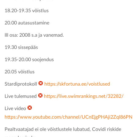
18.20-19.35 võistlus
20.00 autasustamine
III osa: 2008 s.a ja vanemad.
19.30 sissepääs
19.35-20.00 soojendus
20.05 võistlus
Stardiprotokoll
https://skfortuna.ee/voistlused
Live tulemused
https://live.swimrankings.net/32282/
Live video
https://www.youtube.com/channel/UCnEjgPHAji2Zql86PNtY
Pealtvaatajad ei ole võistlustele lubatud, Covidi riskide