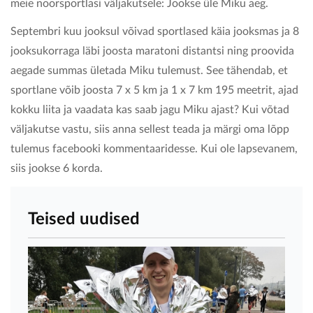
meie noorsportlasi väljakutsele: Jookse üle Miku aeg.
Septembri kuu jooksul võivad sportlased käia jooksmas ja 8
jooksukorraga läbi joosta maratoni distantsi ning proovida
aegade summas ületada Miku tulemust. See tähendab, et
sportlane võib joosta 7 x 5 km ja 1 x 7 km 195 meetrit, ajad
kokku liita ja vaadata kas saab jagu Miku ajast? Kui võtad
väljakutse vastu, siis anna sellest teada ja märgi oma lõpp
tulemus facebooki kommentaaridesse. Kui ole lapsevanem,
siis jookse 6 korda.
Teised uudised