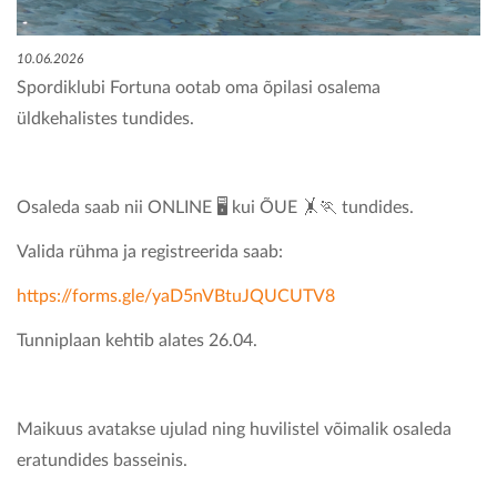
KONTAKT
10.06.2026
Spordiklubi Fortuna ootab oma õpilasi osalema
üldkehalistes tundides.
Osaleda saab nii ONLINE 🖥 kui ÕUE 🤸🏃 tundides.
Valida rühma ja registreerida saab:
https://forms.gle/yaD5nVBtuJQUCUTV8
Tunniplaan kehtib alates 26.04.
Maikuus avatakse ujulad ning huvilistel võimalik osaleda
eratundides basseinis.